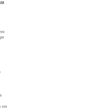
ZUM
zes
ger
n
um
s von