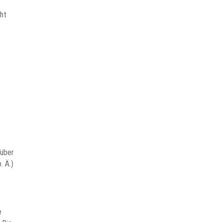
cht
 über
. Ä.)
e