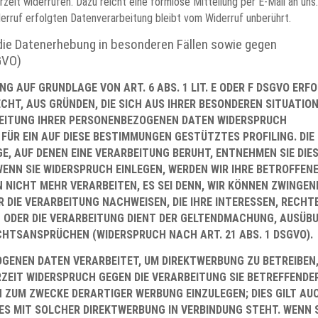
erzeit widerrufen. Dazu reicht eine formlose Mitteilung per E-Mail an uns.
erruf erfolgten Datenverarbeitung bleibt vom Widerruf unberührt.
ie Datenerhebung in besonderen Fällen sowie gegen
GVO)
G AUF GRUNDLAGE VON ART. 6 ABS. 1 LIT. E ODER F DSGVO ERFO
ECHT, AUS GRÜNDEN, DIE SICH AUS IHRER BESONDEREN SITUATIO
BEITUNG IHRER PERSONENBEZOGENEN DATEN WIDERSPRUCH
H FÜR EIN AUF DIESE BESTIMMUNGEN GESTÜTZTES PROFILING. DIE
, AUF DENEN EINE VERARBEITUNG BERUHT, ENTNEHMEN SIE DIE
NN SIE WIDERSPRUCH EINLEGEN, WERDEN WIR IHRE BETROFFEN
NICHT MEHR VERARBEITEN, ES SEI DENN, WIR KÖNNEN ZWINGEN
 DIE VERARBEITUNG NACHWEISEN, DIE IHRE INTERESSEN, RECHT
N ODER DIE VERARBEITUNG DIENT DER GELTENDMACHUNG, AUSÜB
CHTSANSPRÜCHEN (WIDERSPRUCH NACH ART. 21 ABS. 1 DSGVO).
GENEN DATEN VERARBEITET, UM DIREKTWERBUNG ZU BETREIBEN,
RZEIT WIDERSPRUCH GEGEN DIE VERARBEITUNG SIE BETREFFENDE
ZUM ZWECKE DERARTIGER WERBUNG EINZULEGEN; DIES GILT AU
 ES MIT SOLCHER DIREKTWERBUNG IN VERBINDUNG STEHT. WENN 