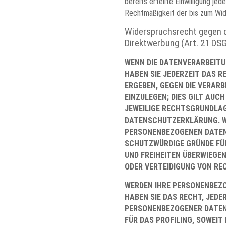
bereits erteilte Einwilligung jed
Rechtmäßigkeit der bis zum Wid
Widerspruchsrecht gegen d
Direktwerbung (Art. 21 DS
WENN DIE DATENVERARBEITUN
HABEN SIE JEDERZEIT DAS R
ERGEBEN, GEGEN DIE VERAR
EINZULEGEN; DIES GILT AUC
JEWEILIGE RECHTSGRUNDLAGE
DATENSCHUTZERKLÄRUNG. WE
PERSONENBEZOGENEN DATEN 
SCHUTZWÜRDIGE GRÜNDE FÜR
UND FREIHEITEN ÜBERWIEGE
ODER VERTEIDIGUNG VON RE
WERDEN IHRE PERSONENBEZO
HABEN SIE DAS RECHT, JEDE
PERSONENBEZOGENER DATEN 
FÜR DAS PROFILING, SOWEIT