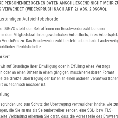
HRE PERSONENBEZOGENEN DATEN ANSCHLIESSEND NICHT MEHR 
 VERWENDET (WIDERSPRUCH NACH ART. 21 ABS. 2 DSGVO).
zuständigen Aufsichtsbehörde
ie DSGVO steht den Betroffenen ein Beschwerderecht bei einer
in dem Mitgliedstaat ihres gewöhnlichen Aufenthalts, ihres Arbeitsplat
n Verstoßes zu. Das Beschwerderecht besteht unbeschadet anderweiti
ichtlicher Rechtsbehelfe.
rkeit
wir auf Grundlage Ihrer Einwilligung oder in Erfüllung eines Vertrags
ich oder an einen Dritten in einem gängigen, maschinenlesbaren Format
ie die direkte Übertragung der Daten an einen anderen Verantwortliche
eit es technisch machbar ist.
elung
tsgründen und zum Schutz der Übertragung vertraulicher Inhalte, wie z
agen, die Sie an uns als Seitenbetreiber senden, eine SSL- bzw. TLS-
selte Verbindung erkennen Sie daran, dass die Adresszeile des Browser