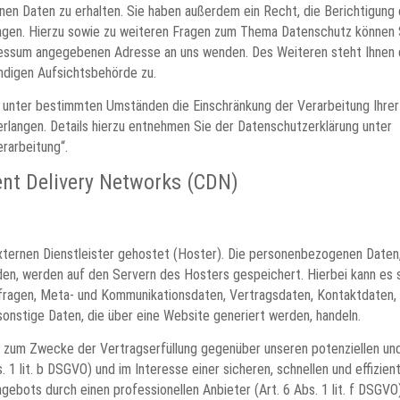
n Daten zu erhalten. Sie haben außerdem ein Recht, die Berichtigung
ngen. Hierzu sowie zu weiteren Fragen zum Thema Datenschutz können 
pressum angegebenen Adresse an uns wenden. Des Weiteren steht Ihnen 
ndigen Aufsichtsbehörde zu.
unter bestimmten Umständen die Einschränkung der Verarbeitung Ihrer
langen. Details hierzu entnehmen Sie der Datenschutzerklärung unter
rarbeitung“.
ent Delivery Networks (CDN)
xternen Dienstleister gehostet (Hoster). Die personenbezogenen Daten,
den, werden auf den Servern des Hosters gespeichert. Hierbei kann es 
nfragen, Meta- und Kommunikationsdaten, Vertragsdaten, Kontaktdaten,
onstige Daten, die über eine Website generiert werden, handeln.
t zum Zwecke der Vertragserfüllung gegenüber unseren potenziellen un
1 lit. b DSGVO) und im Interesse einer sicheren, schnellen und effizien
gebots durch einen professionellen Anbieter (Art. 6 Abs. 1 lit. f DSGVO)