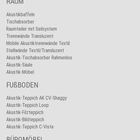
RAUM
Akustikbaffeln
Tischabsorber
Raumteiler mit Seilsystem
Trennwände Transluzent
Mobile Akustiktrennwände Textil
Stellwände Textil/Transluzent
Akustik-Tischabsorber Rahmenlos
Akustik-Säule
Akustik-Möbel
FUßBODEN
Akustik-Teppich AK CV-Shaggy
Akustik-Teppich Loop
Akustik-Filzteppich
Akustik-Bildteppich
Akustik-Teppich C-Vista
BÜROMÖBEL