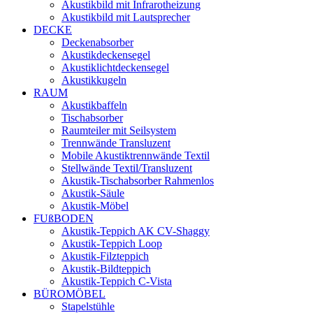
Akustikbild mit Infrarotheizung
Akustikbild mit Lautsprecher
DECKE
Deckenabsorber
Akustikdeckensegel
Akustiklichtdeckensegel
Akustikkugeln
RAUM
Akustikbaffeln
Tischabsorber
Raumteiler mit Seilsystem
Trennwände Transluzent
Mobile Akustiktrennwände Textil
Stellwände Textil/Transluzent
Akustik-Tischabsorber Rahmenlos
Akustik-Säule
Akustik-Möbel
FUßBODEN
Akustik-Teppich AK CV-Shaggy
Akustik-Teppich Loop
Akustik-Filzteppich
Akustik-Bildteppich
Akustik-Teppich C-Vista
BÜROMÖBEL
Stapelstühle