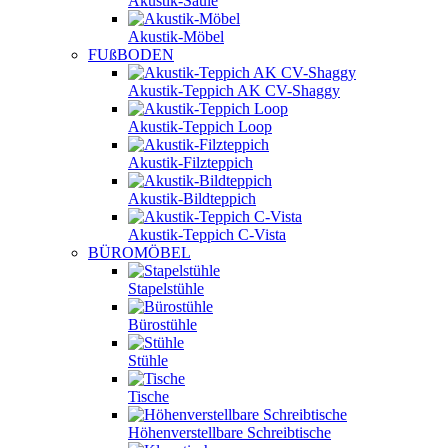
Akustik-Säule
Akustik-Möbel
FUßBODEN
Akustik-Teppich AK CV-Shaggy
Akustik-Teppich Loop
Akustik-Filzteppich
Akustik-Bildteppich
Akustik-Teppich C-Vista
BÜROMÖBEL
Stapelstühle
Bürostühle
Stühle
Tische
Höhenverstellbare Schreibtische