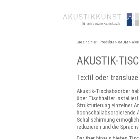
Sie sind hier:
Produkte
RAUM
Akus
AKUSTIK-TI
Textil oder transluze
Akustik-Tischabsorber ha
über Tischhalter installie
Strukturierung einzelner A
hochschallabsorbierende A
Schallschirmung ermöglichen
reduzieren und die Sprachv
Darüber hinaus bieten Tis