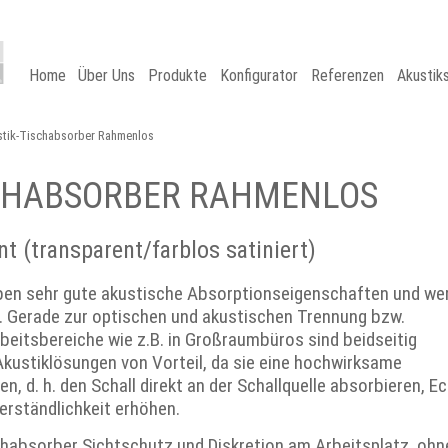
Home
Über Uns
Produkte
Konfigurator
Referenzen
Akustik
tik-Tischabsorber Rahmenlos
SCHABSORBER RAHMENLOS
nt (transparent/farblos satiniert)
ben sehr gute akustische Absorptionseigenschaften und we
rt. Gerade zur optischen und akustischen Trennung bzw.
rbeitsbereiche wie z.B. in Großraumbüros sind beidseitig
kustiklösungen von Vorteil, da sie eine hochwirksame
, d. h. den Schall direkt an der Schallquelle absorbieren, E
erständlichkeit erhöhen.
chabsorber Sichtschutz und Diskretion am Arbeitsplatz, ohn