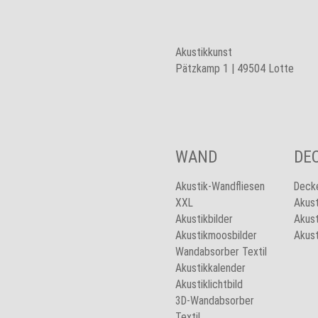
Akustikkunst
Pätzkamp 1 | 49504 Lotte
WAND
DE
Akustik-Wandfliesen
Deck
XXL
Akus
Akustikbilder
Akust
Akustikmoosbilder
Akust
Wandabsorber Textil
Akustikkalender
Akustiklichtbild
3D-Wandabsorber
Textil