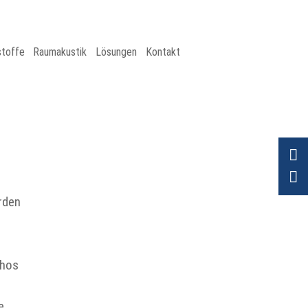
stoffe
Raumakustik
Lösungen
Kontakt
rden
chos
e