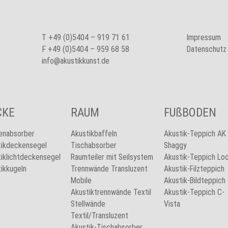
T
+49 (0)5404 – 919 71 61
Impressum
F +49 (0)5404 – 959 68 58
Datenschutz
info@akustikkunst.de
CKE
RAUM
FUßBODEN
enabsorber
Akustikbaffeln
Akustik-Teppich AK
tikdeckensegel
Tischabsorber
Shaggy
iklichtdeckensegel
Raumteiler mit Seilsystem
Akustik-Teppich Lo
ikkugeln
Trennwände Transluzent
Akustik-Filzteppich
Mobile
Akustik-Bildteppich
Akustiktrennwände Textil
Akustik-Teppich C-
Stellwände
Vista
Textil/Transluzent
Akustik-Tischabsorber